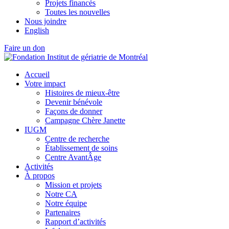
Projets financés
Toutes les nouvelles
Nous joindre
English
Faire un don
Accueil
Votre impact
Histoires de mieux-être
Devenir bénévole
Façons de donner
Campagne Chère Janette
IUGM
Centre de recherche
Établissement de soins
Centre AvantÂge
Activités
À propos
Mission et projets
Notre CA
Notre équipe
Partenaires
Rapport d’activités