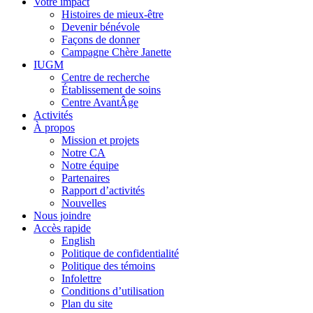
Votre impact
Histoires de mieux-être
Devenir bénévole
Façons de donner
Campagne Chère Janette
IUGM
Centre de recherche
Établissement de soins
Centre AvantÂge
Activités
À propos
Mission et projets
Notre CA
Notre équipe
Partenaires
Rapport d’activités
Nouvelles
Nous joindre
Accès rapide
English
Politique de confidentialité
Politique des témoins
Infolettre
Conditions d’utilisation
Plan du site