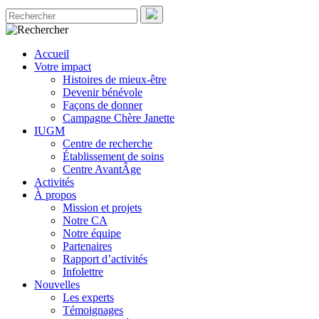
Accueil
Votre impact
Histoires de mieux-être
Devenir bénévole
Façons de donner
Campagne Chère Janette
IUGM
Centre de recherche
Établissement de soins
Centre AvantÂge
Activités
À propos
Mission et projets
Notre CA
Notre équipe
Partenaires
Rapport d’activités
Infolettre
Nouvelles
Les experts
Témoignages