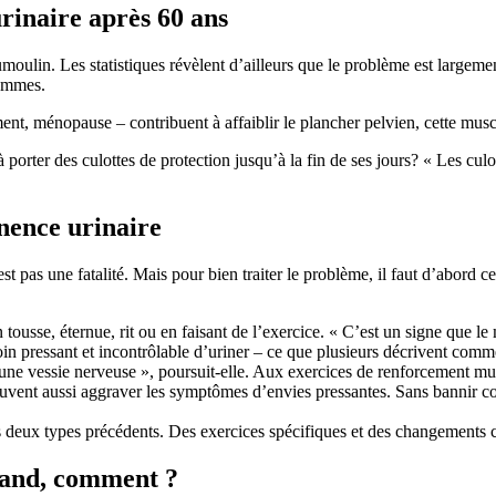
rinaire après 60 ans
ulin. Les statistiques révèlent d’ailleurs que le problème est largemen
hommes.
t, ménopause – contribuent à affaiblir le plancher pelvien, cette muscul
 porter des culottes de protection jusqu’à la fin de ses jours? « Les culot
inence urinaire
t pas une fatalité. Mais pour bien traiter le problème, il faut d’abord c
tousse, éternue, rit ou en faisant de l’exercice. « C’est un signe que le mu
soin pressant et incontrôlable d’uriner – ce que plusieurs décrivent comme
’une vessie nerveuse », poursuit-elle. Aux exercices de renforcement mus
euvent aussi aggraver les symptômes d’envies pressantes. Sans bannir com
s deux types précédents. Des exercices spécifiques et des changements ci
uand, comment ?