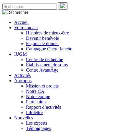
Accueil
Votre impact
Histoires de mieux-être
Devenir bénévole
Façons de donner
Campagne Chère Janette
IUGM
Centre de recherche
Établissement de soins
Centre AvantÂge
Activités
À propos
Mission et projets
Notre CA
Notre équipe
Partenaires
Rapport d’activités
Infolettre
Nouvelles
Les experts
Témoignages