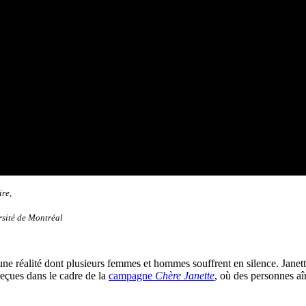
ire,
rsité de Montréal
 une réalité dont plusieurs femmes et hommes souffrent en silence. Janet
reçues dans le cadre de la
campagne
Chère Janette
, où des personnes aî