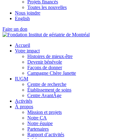
Projets financés
Toutes les nouvelles
Nous joindre
English
Faire un don
Accueil
Votre impact
Histoires de mieux-être
Devenir bénévole
Façons de donner
Campagne Chère Janette
IUGM
Centre de recherche
Établissement de soins
Centre AvantÂge
Activités
À propos
Mission et projets
Notre CA
Notre équipe
Partenaires
Rapport d’activités