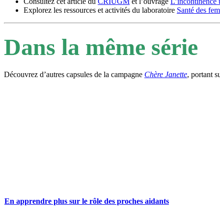
Consultez cet article du
CRIUGM
et l’ouvrage
L’incontinence ur
Explorez les ressources et activités du laboratoire
Santé des fem
Dans la même série
Découvrez d’autres capsules de la campagne
Chère Janette
, portant 
En apprendre plus sur le rôle des proches aidants