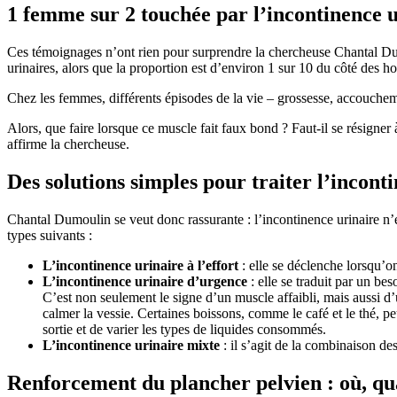
1 femme sur 2 touchée par l’incontinence u
Ces témoignages n’ont rien pour surprendre la chercheuse Chantal Dumo
urinaires, alors que la proportion est d’environ 1 sur 10 du côté des 
Chez les femmes, différents épisodes de la vie – grossesse, accouchemen
Alors, que faire lorsque ce muscle fait faux bond ? Faut-il se résigner à
affirme la chercheuse.
Des solutions simples pour traiter l’incont
Chantal Dumoulin se veut donc rassurante : l’incontinence urinaire n’es
types suivants :
L’incontinence urinaire
à l’effort
: elle se déclenche lorsqu’on 
L’incontinence urinaire d’urgence
: elle se traduit par un be
C’est non seulement le signe d’un muscle affaibli, mais aussi d
calmer la vessie. Certaines boissons, comme le café et le thé, p
sortie et de varier les types de liquides consommés.
L’incontinence urinaire mixte
: il s’agit de la combinaison de
Renforcement du plancher pelvien : où, q