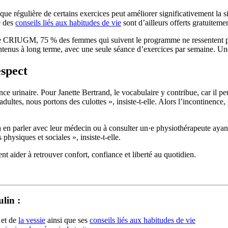
ique régulière de certains exercices peut améliorer significativement la s
e des
conseils liés aux habitudes de vie
sont d’ailleurs offerts gratuitemen
ar le CRIUGM, 75 % des femmes qui suivent le programme ne ressentent pa
ntenus à long terme, avec une seule séance d’exercices par semaine. Une 
espect
ce urinaire. Pour Janette Bertrand, le vocabulaire y contribue, car il peu
adultes, nous portons des culottes », insiste-t-elle. Alors l’incontinence
n parler avec leur médecin ou à consulter un·e physiothérapeute ayant 
s physiques et sociales », insiste-t-elle.
 aider à retrouver confort, confiance et liberté au quotidien.
lin :
et de
la vessie
ainsi que ses
conseils liés aux habitudes de vie