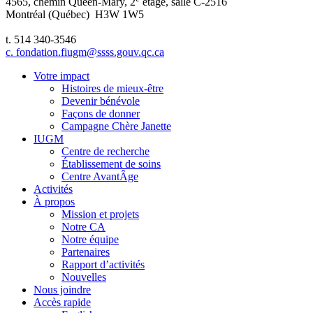
4565, chemin Queen-Mary, 2
étage, salle C-2516
Montréal (Québec) H3W 1W5
t. 514 340-3546
c. fondation.fiugm@ssss.gouv.qc.ca
Votre impact
Histoires de mieux-être
Devenir bénévole
Façons de donner
Campagne Chère Janette
IUGM
Centre de recherche
Établissement de soins
Centre AvantÂge
Activités
À propos
Mission et projets
Notre CA
Notre équipe
Partenaires
Rapport d’activités
Nouvelles
Nous joindre
Accès rapide