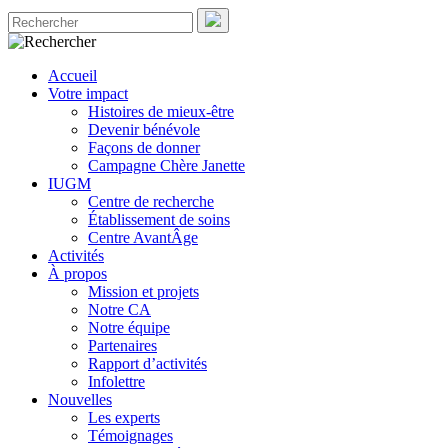
Accueil
Votre impact
Histoires de mieux-être
Devenir bénévole
Façons de donner
Campagne Chère Janette
IUGM
Centre de recherche
Établissement de soins
Centre AvantÂge
Activités
À propos
Mission et projets
Notre CA
Notre équipe
Partenaires
Rapport d’activités
Infolettre
Nouvelles
Les experts
Témoignages