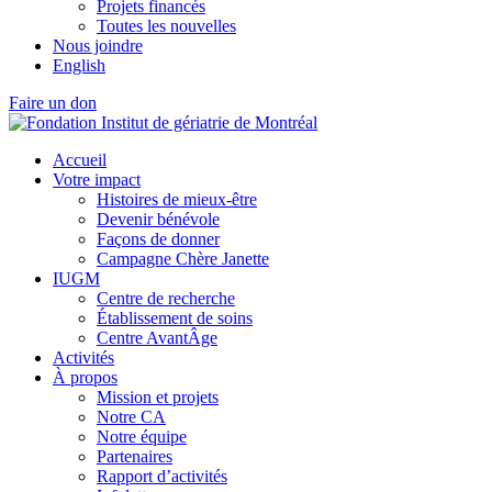
Projets financés
Toutes les nouvelles
Nous joindre
English
Faire un don
Accueil
Votre impact
Histoires de mieux-être
Devenir bénévole
Façons de donner
Campagne Chère Janette
IUGM
Centre de recherche
Établissement de soins
Centre AvantÂge
Activités
À propos
Mission et projets
Notre CA
Notre équipe
Partenaires
Rapport d’activités